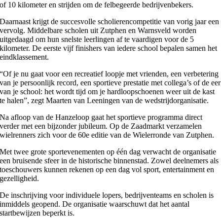
of 10 kilometer en strijden om de felbegeerde bedrijvenbekers.
Daarnaast krijgt de succesvolle scholierencompetitie van vorig jaar een
vervolg. Middelbare scholen uit Zutphen en Warnsveld worden
uitgedaagd om hun snelste leerlingen af te vaardigen voor de 5
kilometer. De eerste vijf finishers van iedere school bepalen samen het
eindklassement.
“Of je nu gaat voor een recreatief loopje met vrienden, een verbetering
van je persoonlijk record, een sportieve prestatie met collega’s of de eer
van je school: het wordt tijd om je hardloopschoenen weer uit de kast
te halen”, zegt Maarten van Leeningen van de wedstrijdorganisatie.
Na afloop van de Hanzeloop gaat het sportieve programma direct
verder met een bijzonder jubileum. Op de Zaadmarkt verzamelen
wielrenners zich voor de 60e editie van de Wielerronde van Zutphen.
Met twee grote sportevenementen op één dag verwacht de organisatie
een bruisende sfeer in de historische binnenstad. Zowel deelnemers als
toeschouwers kunnen rekenen op een dag vol sport, entertainment en
gezelligheid.
De inschrijving voor individuele lopers, bedrijventeams en scholen is
inmiddels geopend. De organisatie waarschuwt dat het aantal
startbewijzen beperkt is.