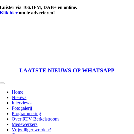
Ga
Luister via 106.1FM, DAB+ en online.
naar
Klik hier
om te adverteren!
inhoud
LAATSTE NIEUWS OP WHATSAPP
Toggle
Navigation
Home
Nieuws
Interviews
Fotogalerij
Programmering
Over RTV Berkelstroom
Medewerkers
Vrijwilliger worden?