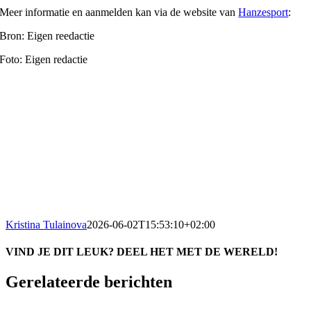
Meer informatie en aanmelden kan via de website van
Hanzesport
:
Bron: Eigen reedactie
Foto: Eigen redactie
Kristina Tulainova
2026-06-02T15:53:10+02:00
VIND JE DIT LEUK? DEEL HET MET DE WERELD!
Facebook
X
Reddit
LinkedIn
WhatsApp
Tumblr
Pinterest
Vk
E-
Gerelateerde berichten
mail