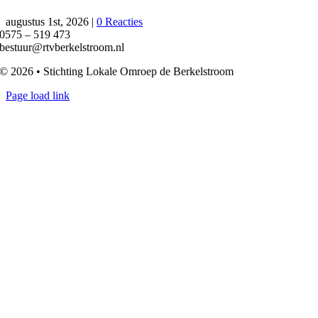
augustus 1st, 2026
|
0 Reacties
0575 – 519 473
bestuur@rtvberkelstroom.nl
© 2026 • Stichting Lokale Omroep de Berkelstroom
Page load link
Ga
naar
de
bovenkant