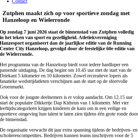
Contact
Zutphen maakt zich op voor sportieve zondag met
Hanzeloop en Wielerronde
Op zondag 7 juni 2026 staat de binnenstad van Zutphen volledig
in het teken van sport en gezelligheid. Atletiekvereniging
Hanzesport organiseert dan de jaarlijkse editie van de Running
Center City Hanzeloop, gevolgd door de feestelijke 60e editie van
de Wielerronde.
Het programma van de Hanzeloop biedt voor iedere hardloper een
passende uitdaging. De dag begint om 10.45 uur met de start van de
Driekant 5 kilometer en 10 kilometer. Zowel recreatieve lopers als
fanatieke wedstrijdatleten verschijnen aan de start op de sfeervolle
Groenmarkt.
Ook voor de jongste deelnemers is er volop aandacht. Om 12.15 uur
start de populaire Dikkertje Dap Kidsrun van 1 kilometer. Met vier
leeftijdscategorieën krijgen kinderen de kans om in een veilige en
sportieve omgeving hun talent te laten zien tijdens één grote ronde doo
de binnenstad.
De organisatie verwacht dit jaar extra spanning tijdens de bedrijven- en
scholierencompetities. Bedrijven kunnen teams inschrijven voor de 5